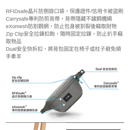
RFIDsafe晶片防側錄口袋，保護證件/信用卡被盜刷
Carrysafe專利防剪背帶，背帶隱藏不鏽鋼纜繩
eXomesh防割鋼網，防止包身被割裂後竊取財物
Zip Clip安全拉鍊扣鉤，隨時固定拉鍊，防止扒手竊
取物品
Dual安全快拆扣，將背包固定在椅子或柱子避免順
手牽羊