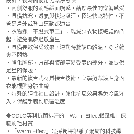
設計，長時間使用仍潔淨無味
‧內側舒服的刷毛絨面觸感，給您最佳的穿著感受
‧具備抗寒，透氣與快速吸汗，極速快乾特性，不
管是戶外或登山運動都適合
‧衣物採「平縫式車工」，能減少衣物接縫處的凸
起，避免肌膚過敏產生
‧具備長效保暖效果，運動時能調節體溫，穿著乾
爽不悶熱
‧強化胸部，肩部與腹部等易受寒的部分，並提供
足量的保暖。
‧最新的複合式材質接合技術，立體剪裁讓貼身內
衣能幅貼身體曲線
‧特殊的彈性袖口設計，強化抗風效果避免冷風灌
入，保護手腕動脈區溫度
◆ODLO專利抗菌排汗的「Warm Effect銀纖維」保
暖刷毛材質
‧「Warm Effect」是採獨特銀離子混紡的科技纖