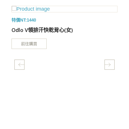
特價NT:1440
Odlo V領排汗快乾背心(女)
前往購買
特