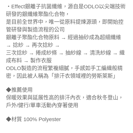
‧Effect銀離子抗菌纖維，源自是ODLO以尖端技術
研發的銀纖維聚酯化合物，
是目前全世界中，唯一從原料提煉源頭，即開始控
管研發與製造流程的公司
銀離子聚酯化合物原料 → 經過抽砂成為超細纖維
→ 捻紗 → 再次捻紗 →
三次捻紗 → 捲成紗條 → 抽紗線 → 清洗紗線 → 織
成布料 → 製作衣服
ODLO製造的流程繁複細膩，手感如手工編織般精
密，因此被人稱為「排汗衣領域裡的勞斯萊斯」
◆推薦使用
保暖效果與延展性高的排汗內衣，適合秋冬登山，
戶外/健行/單車活動內穿著使用
◆材質 100% Polyester