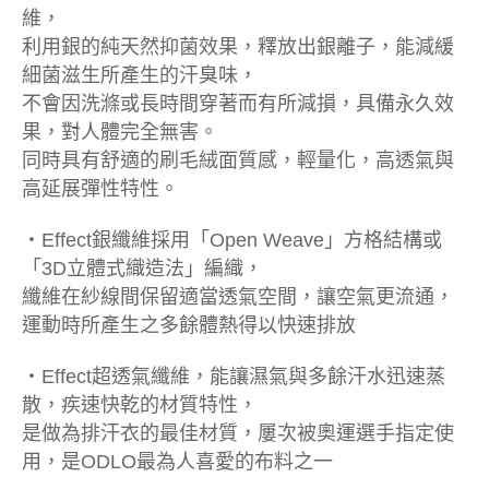
維，
利用銀的純天然抑菌效果，釋放出銀離子，能減緩
細菌滋生所產生的汗臭味，
不會因洗滌或長時間穿著而有所減損，具備永久效
果，對人體完全無害。
同時具有舒適的刷毛絨面質感，輕量化，高透氣與
高延展彈性特性。
‧Effect銀纖維採用「Open Weave」方格結構或
「3D立體式織造法」編織，
纖維在紗線間保留適當透氣空間，讓空氣更流通，
運動時所產生之多餘體熱得以快速排放
‧Effect超透氣纖維，能讓濕氣與多餘汗水迅速蒸
散，疾速快乾的材質特性，
是做為排汗衣的最佳材質，屢次被奧運選手指定使
用，是ODLO最為人喜愛的布料之一