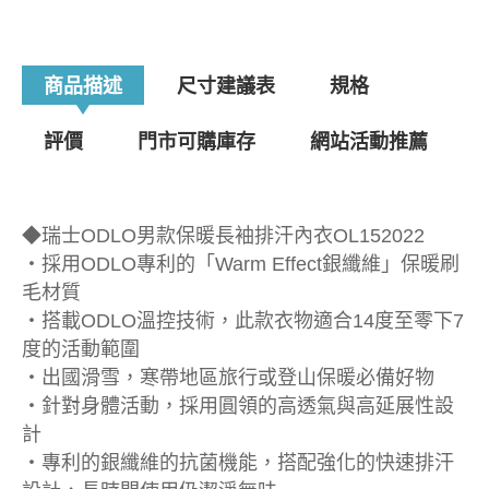
商品描述
尺寸建議表
規格
評價
門市可購庫存
網站活動推薦
◆瑞士ODLO男款保暖長袖排汗內衣OL152022
‧採用ODLO專利的「Warm Effect銀纖維」保暖刷
毛材質
‧搭載ODLO溫控技術，此款衣物適合14度至零下7
度的活動範圍
‧出國滑雪，寒帶地區旅行或登山保暖必備好物
‧針對身體活動，採用圓領的高透氣與高延展性設
計
‧專利的銀纖維的抗菌機能，搭配強化的快速排汗