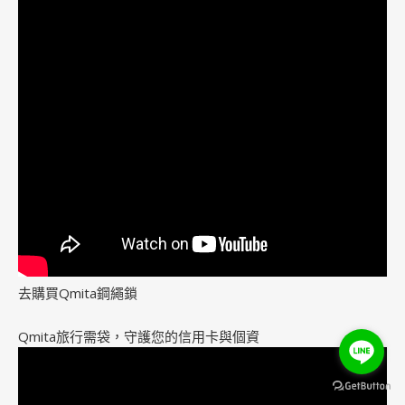
去購買Qmita鋼繩鎖
Qmita旅行需袋，守護您的信用卡與個資