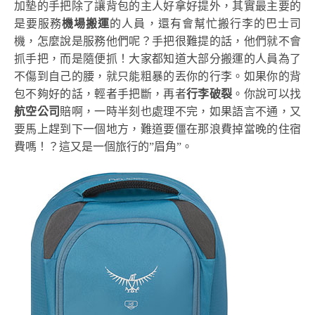
加墊的手把除了讓背包的主人好拿好提外，其實最主要的
是要服務
機場搬運
的人員，還有會幫忙搬行李的巴士司
機，怎麼說是服務他們呢？手把很難提的話，他們就不會
抓手把，而是隨便抓！大家都知道大部分搬運的人員為了
不傷到自己的腰，就只能粗暴的丟你的行李。如果你的背
包不夠好的話，輕者手把斷，再者
行李破裂
。你說可以找
航空公司
賠啊，一時半刻也處理不完，如果語言不通，又
要馬上趕到下一個地方，難道要僵在那浪費掉當晚的住宿
費嗎！？這又是一個旅行的”眉角”。