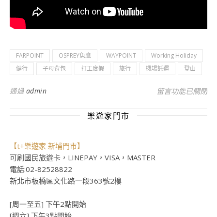
FARPOINT
OSPREY魚鷹
WAYPOINT
Working Holiday
健行
子母背包
打工度假
旅行
機場託運
登山
在〈Osprey Far
通過
admin
留言功能已關閉
樂遊家門市
【t+樂遊家 新埔門市】
可刷國民旅遊卡，LINEPAY，VISA，MASTER
電話:02-82528822
新北市板橋區文化路一段363號2樓
[周一至五] 下午2點開始
[週六] 下午3點開始