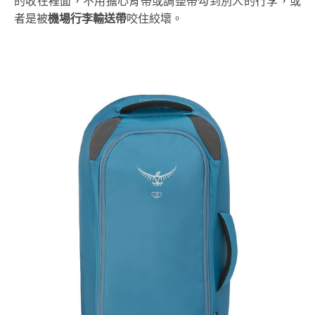
的收在裡面，不用擔心背帶或調整帶勾到別人的行李，或
者是被
機場行李輸送帶
咬住絞壞。