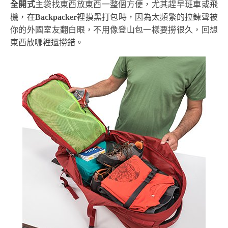
全開式
主袋找東西放東西一整個方便，尤其趕早班車或飛
機，在
Backpacker
裡摸黑打包時，因為太頻繁的拉錬聲被
你的外國室友翻白眼，不用像登山包一樣要撈很久，回想
東西放哪裡還撈錯。