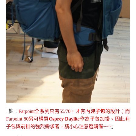
｢
註
：
Farpoint全系列只有55/70，才有內建
子包
的設計；而
Farpoint 80另可購買
Osprey Daylite
作為子包加掛。因此有
子包與前掛的強烈需求者，請小心注意選購喔~~~
」