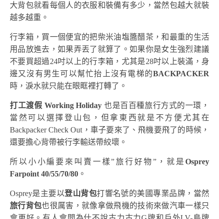
大背包就看每個人的衣服和裝備有多少，當然包越大就裝
越多越重。
行李箱，買一個便宜的把柴米油塩醬醋茶，和最重的生活
用品放進去，如果弄丟了就算了。如果你是女生強烈建議
不要買超過24吋以上的行李箱，尤其是28吋以上裝滿，身
邊又沒有男生可以幫忙抬上沒有電梯的
BACKPACKER
時，淚水就只能在眼眶裡打轉了。
打工渡假 Working Holiday
也是百百種旅行方式的一環，
當然可以選擇登山包，但拿東西就是不方便尤其在
Backpacker Check Out，車子要來了、飛機要飛了的時候，
還要擔心背帶被行李輸送帶絞壞。
所以小小編要來叫賣一樣”旅行好物”，就是
Osprey
Farpoint 40/55/70/80
。
Osprey是主要以
登山背包
打響名號的美國專業品牌，當然
旅行背包
也很厲害，就像拿做飛機的技術來做汽車一樣只
會更好。有人會問為什不說古力古力G牌和戶外LV-鳥牌