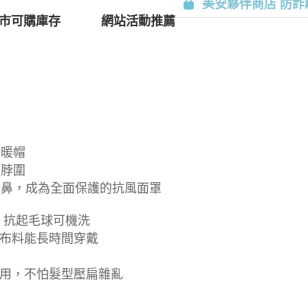
美安夥伴商店 防詐
市可購庫存
網站活動推薦
保暖帽
頸脖圍
口鼻，成為全面保護的抗風面罩
，抗起毛球可機洗
布料能長時間穿戴
用，不怕髮型壓扁雜亂