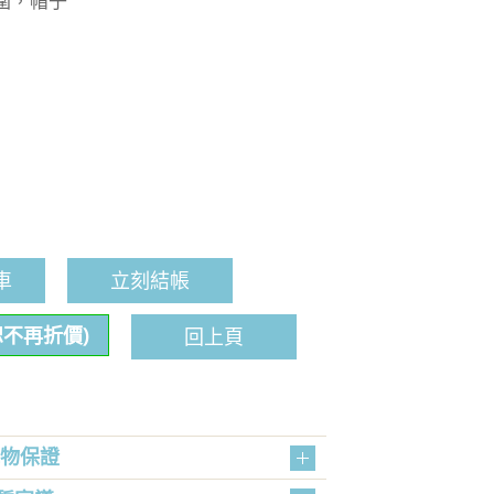
圍，帽子
車
立刻結帳
恕不再折價)
回上頁
購物保證