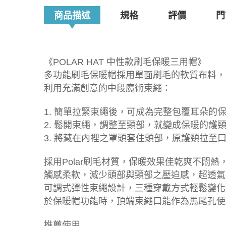
商品描述
規格
評價
門
《POLAR HAT 中性款刷毛保暖三用帽》
多功能刷毛保暖帽採用單面刷毛的軟質布料，
利用充滿創意的中段魔術束繩：
1. 簡單拉緊束繩後，可成為完整包覆耳朵的
2. 鬆開束繩，調整至頸部，就變成保暖的護
3. 將藏在內裡之罩頭套住頭部，原護頸拉至
採用Polar刷毛材質，保暖效果佳乾爽不悶熱
觸感柔軟，減少頭部與頸部之壓迫感，超透氣
可調式彈性束繩設計，三種穿戴方式輕鬆變化
於保暖帽功能時，頂端束繩口能作為馬尾孔使
推薦使用