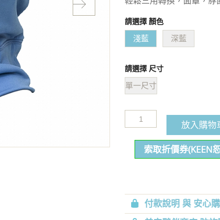
輕鬆三用轉換，面罩，脖
請選擇 顏色
淺藍
深藍
請選擇 尺寸
單一尺寸
放入購物
索取折價券(KEEN
付款說明 與 安心