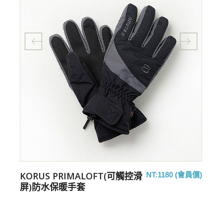
KORUS PRIMALOFT(可觸控滑
價)
NT:1180 (會員價)
屏)防水保暖手套