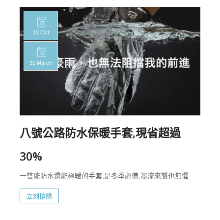
12 Oct
31 March
八號公路防水保暖手套,現省超過
30%
一雙能防水還能極暖的手套,是冬季必備,寒流來襲也無懼
立刻搶購