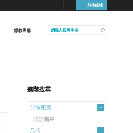
前往結帳
爆款團購
進階搜尋
分類館別
防盜暗袋
品牌