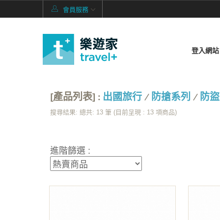
會員服務
登入網站
[產品列表] :
出國旅行
/
防搶系列
/
防盜
搜尋結果: 總共: 13 筆 (目前呈現 :
13
項商品)
進階篩選 :