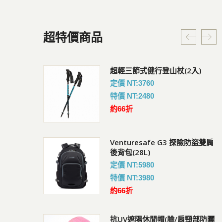
超特價商品
G3 探險防盜雙肩
超輕三節式健行登山杖(2入)
Coversafe V100 RFID
暗袋
定價 NT:3760
會員價 : 950
特價 NT:2480
約66折
Venturesafe G3 探險防盜雙肩
快扣鋼繩鎖
UV短袖排汗衣
後背包(28L)
會員價 : 882
定價 NT:5980
特價 NT:3980
約66折
Coversafe V75 RFID貼
後背包(18L)
抗UV遮陽休閒帽(臉/肩頸部防曬