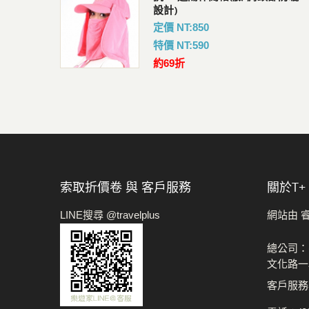
暗袋
設計)
會員價 : 783
定價 NT:850
特價 NT:590
約69折
索取折價卷 與 客戶服務
關於t+
LINE搜尋 @travelplus
網站由 
總公司：
文化路一
客戶服務專線