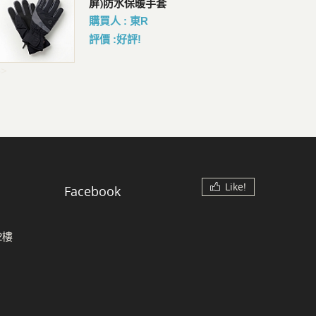
Crossbody 隨行防盜可擴充斜
屏)防水保暖手套
盜
背包 4.5L
購買人 : 東R
會員
會員價 : 2534
評價 :好評!
->
Like!
Facebook
2樓