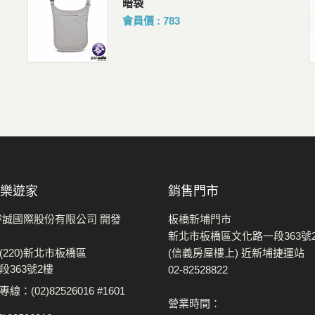
背包 10L
行李箱 7:3半開 防爆拉鍊 靜音輪
胖胖箱
會員價 : 3854
購買人 : 鄭R
評價 :好評!
-
 樂遊家
銷售門市
睿誠國際股份有限公司 開發
板橋新埔門市
新北市板橋區文化路一段363號
(220)新北市板橋區
(信義房屋樓上) 近新埔捷運站
段363號2樓
02-82528822
：(02)82526016 #1601
營業時間：