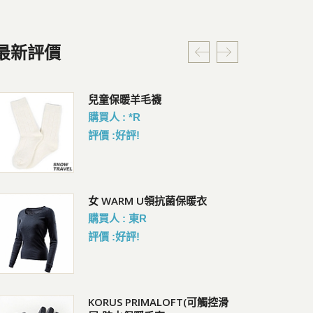
最新評價
Pacsafe V 防盜城市斜肩包
兒童保暖羊毛襪
Co
掛
會員價 : 3238
購買人 : *R
會員
評價 :好評!
Citysafe CX ECONYL 側後兩用
女 WARM U領抗菌保暖衣
Pa
防盜背包 (8L)
防盜
購買人 : 東R
會員價 : 4206
會員
評價 :好評!
Pacsafe GO Saddle
KORUS PRIMALOFT(可觸控滑
Pa