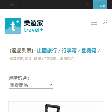
結帳
[產品列表] :
出國旅行
/
行李箱
/
登機箱
/
搜尋結果: 總共: 19 筆 (目前呈現 :
15
項商品)
進階篩選 :