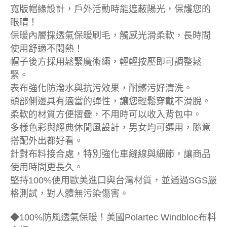
寬版帽緣設計，戶外活動時能遮蔽陽光，保護您的
眼睛！
保暖內層採透氣保暖刷毛，觸感光滑柔軟，長時間
使用舒適不悶熱！
帽子後方採用鬆緊魔術繩，輕輕按壓即可調整鬆
緊。
表布強化防潑水與抗污效果，耐髒污好清洗。
頭部側邊具有適當的彈性，讓您輕鬆穿戴不滑脫。
柔軟的材質方便摺疊，不用時可以收入背包中。
多樣色彩與經典休閒風設計，男女均可選用，隨意
搭配外出都好看。
針對布料接合處，特別強化車縫線與細節，讓商品
使用時間更長久。
堅持100%使用歐美進口與台灣材質，並通過SGS嚴
格測試，對人體無污染傷害。
◆100%防風透氣保暖！美國Polartec Windbloc布料