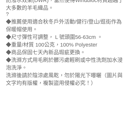
防潑水效果(DWR)，當然使得Windbloc材質超越了
大多數的羊毛織品。
?
◆推薦使用適合秋冬戶外活動/健行/登山/逛街作為
保暖帽使用。
◆尺寸彈性可調整， L 號頭圍56-63cm 。
◆重量/材質 100公克，100% Polyester
◆商品保固七天內新品瑕疵更換。
◆洗滌方式用毛刷於髒污處輕刷或中性洗劑加水浸
泡洗淨。
洗滌後請於陰涼處風乾，勿於陽光下曝曬（圖片與
文字均有版權，複製盜用侵權必究！）