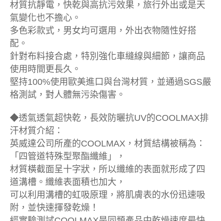
材質抗靜電，快乾與高抗污效果，旅行外出或是天
氣變化也不擔心。
多色彩款式，男女均可選用，外出衣物隨性好搭
配。
針對布料接合處，特別強化車縫線與細節，讓商品
使用時間更長久。
堅持100%使用歐美進口與台灣材質，並通過SGS嚴
格測試，對人體無污染傷害。
◆透氣透氣超快乾，長效防曬抗UV的COOLMAX排
汗材質介紹：
英威達公司所產的COOLMAX，材質結構被稱為：
「四管道特殊型聚酯纖維」，
材質橫截面呈十字狀，所以纖維的表面就形成了四
道溝槽。纖維表面積也加大，
可以利用溝槽的虹吸原理，將肌膚表的水份迅速吸
附，並快速揮發乾燥！
經實驗測試COOLMAX是同類產品中乾燥速度最快