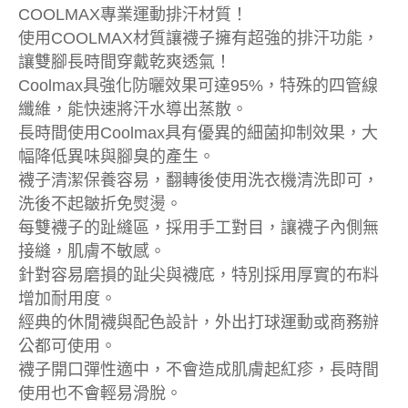
COOLMAX專業運動排汗材質！
使用COOLMAX材質讓襪子擁有超強的排汗功能，
讓雙腳長時間穿戴乾爽透氣！
Coolmax具強化防曬效果可達95%，特殊的四管線
纖維，能快速將汗水導出蒸散。
長時間使用Coolmax具有優異的細菌抑制效果，大
幅降低異味與腳臭的產生。
襪子清潔保養容易，翻轉後使用洗衣機清洗即可，
洗後不起皺折免熨燙。
每雙襪子的趾縫區，採用手工對目，讓襪子內側無
接縫，肌膚不敏感。
針對容易磨損的趾尖與襪底，特別採用厚實的布料
增加耐用度。
經典的休閒襪與配色設計，外出打球運動或商務辦
公都可使用。
襪子開口彈性適中，不會造成肌膚起紅疹，長時間
使用也不會輕易滑脫。