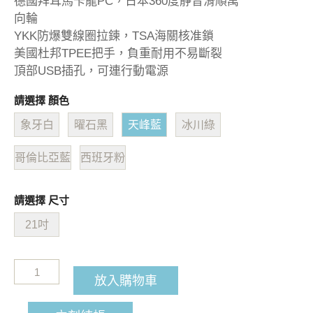
德國拜耳馬卡龍PC，日本360度靜音滑順萬
向輪
YKK防爆雙線圈拉鍊，TSA海關核准鎖
美國杜邦TPEE把手，負重耐用不易斷裂
頂部USB插孔，可連行動電源
請選擇 顏色
象牙白
曜石黑
天峰藍
冰川綠
哥倫比亞藍
西班牙粉
請選擇 尺寸
21吋
放入購物車