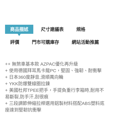
商品描述
尺寸建議表
規格
評價
門市可購庫存
網站活動推薦
++ 無煞車基本款 AZPAC優化再升級
+ 使用德國拜耳馬卡龍PC，堅固、強韌、耐衝擊
+ 日本360度靜音,滑順萬向輪
+ YKK防爆雙線圈拉鍊
+ 美國杜邦TPEE把手，手提負重行李箱時,耐用不
易斷裂,防手汗,刮很痕
+ 三段調節伸縮拉桿選用鋁製材料搭配ABS塑料底
座達到堅韌抗衝擊