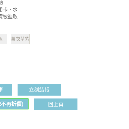
納
用卡，水
資被盜取
色
薰衣草紫
車
立刻結帳
恕不再折價)
回上頁