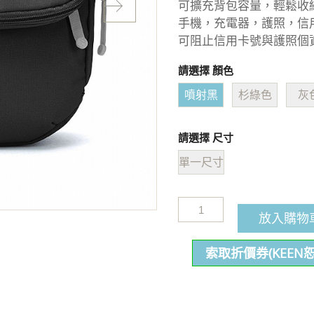
可擴充背包容量，輕鬆收
手機，充電器，護照，信
可阻止信用卡號與護照個
請選擇 顏色
噴射黑
杉綠色
灰
請選擇 尺寸
單一尺寸
放入購物
索取折價券(KEEN