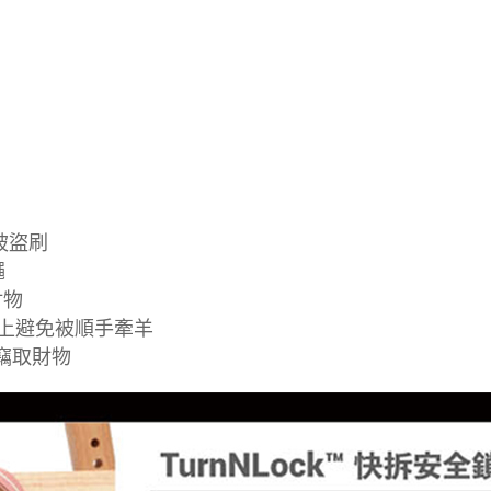
被盜刷
繩
財物
杆上避免被順手牽羊
間竊取財物