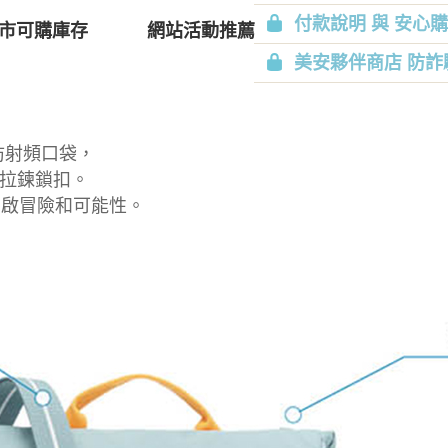
付款說明 與 安心
市可購庫存
網站活動推薦
美安夥伴商店 防詐
防射頻口袋，
拉鍊鎖扣。
開啟冒險和可能性。