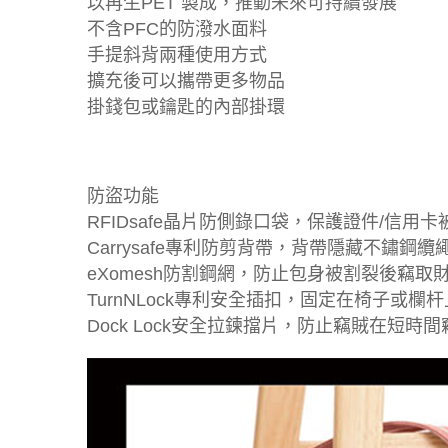
以再生PET 製成，推動未來可持續發展
不含PFC的防潑水面料
手提斜背兩種使用方式
擴充後可以攜帶更多物品
掛錢包或鑰匙的內部掛環
防盜功能
RFIDsafe晶片防側錄口袋，保護證件/信用卡
Carrysafe專利防剪背帶，背帶隱藏不鏽鋼纜
eXomesh防割鋼網，防止包身被割裂後竊取
TurnNLock專利安全插扣，固定在椅子或欄
Dock Lock安全拉鍊擋片，防止竊賊在短時