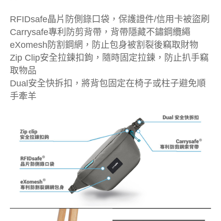
RFIDsafe晶片防側錄口袋，保護證件/信用卡被盜刷
Carrysafe專利防剪背帶，背帶隱藏不鏽鋼纜繩
eXomesh防割鋼網，防止包身被割裂後竊取財物
Zip Clip安全拉鍊扣鉤，隨時固定拉鍊，防止扒手竊
取物品
Dual安全快拆扣，將背包固定在椅子或柱子避免順
手牽羊