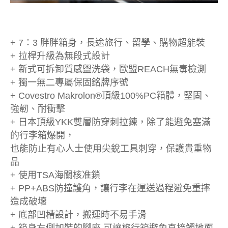
+ 7：3 胖胖箱身，長途旅行、留學、購物超能裝
+ 拉桿升級為無段式設計
+ 新式可拆卸質感盥洗袋，歐盟REACH無毒檢測
+ 獨一無二專屬保固銘牌序號
+ Covestro Makrolon®頂級100%PC箱體，堅固、
強韌、耐衝擊
+ 日本頂級YKK雙層防穿刺拉鍊，除了能避免塞滿
的行李箱爆開，
也能防止有心人士使用尖銳工具刺穿，保護貴重物
品
+ 使用TSA海關核准鎖
+ PP+ABS防撞護角，讓行李在運送過程避免重摔
造成破壞
+ 底部凹槽設計，搬運時不易手滑