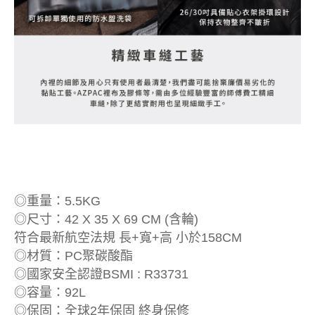
◎重量：5.5KG
◎尺寸：42 X 35 X 69 CM (含輪)
符合最新航空法規 長+寬+高 小於158CM
◎材質：PC聚碳酸酯
◎國家安全認證BSMI : R33731
◎容量：92L
◎保固：全球2年保固 終身保修