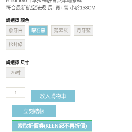
Hinomoto日本拉桿靜音煞車輪系統
符合最新航空法規 長+寬+高 小於158CM
請選擇 顏色
象牙白
曜石黑
薄幕灰
月牙藍
松針綠
請選擇 尺寸
26吋
放入購物車
立刻結帳
索取折價券(KEEN恕不再折價)