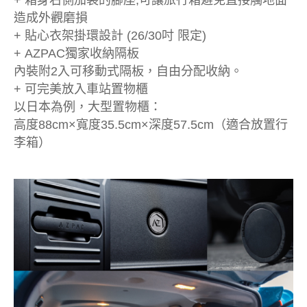
+ 箱身右側加裝的腳座,可讓旅行箱避免直接觸地面
造成外觀磨損
+ 貼心衣架掛環設計 (26/30吋 限定)
+ AZPAC獨家收納隔板
內裝附2入可移動式隔板，自由分配收納。
+ 可完美放入車站置物櫃
以日本為例，大型置物櫃：
高度88cm×寬度35.5cm×深度57.5cm（適合放置行
李箱）