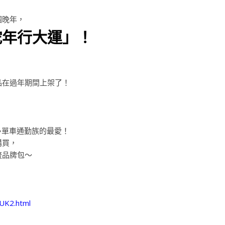
個晚年，
蛇年行大運」！
品在過年期間上架了！
許多單車通勤族的最愛！
購買，
流品牌包～
BUK2.html