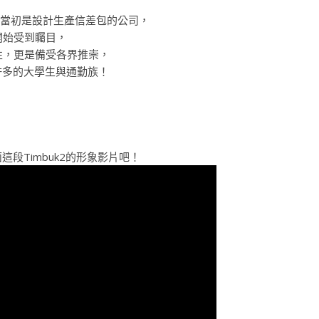
，當初是設計生產信差包的公司，
開始受到矚目，
性，更是備受各界推崇，
了許多的大學生與通勤族！
這段Timbuk2的形象影片吧！