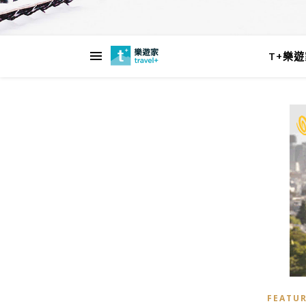
T+樂
FEATUR