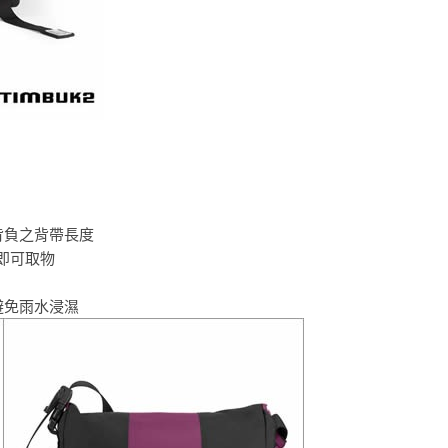
背負之背帶長度
包即可取物
避免雨水浸濕