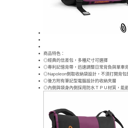
商品特色：
◎經典的信差包，多種尺寸可選擇
◎專利記憶背帶，迅速調整日常背負與單車
◎Napoleon側取收納袋設計，不須打開背
◎後方附有筆記型電腦設計的收納夾層
◎內側與袋身內側採用防水ＴＰＵ材質，能