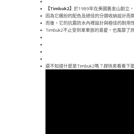
【Timbuk2】
於1989年在美國舊金山創立
因為它繽紛的配色及絕佳的分類收納設計而
而後，它的抗震防水內裡設計與極佳的耐用
Timbuk2不止受到單車族的喜愛，也風靡
還不知道什麼是Timbuk2嗎？趕快來看看下面