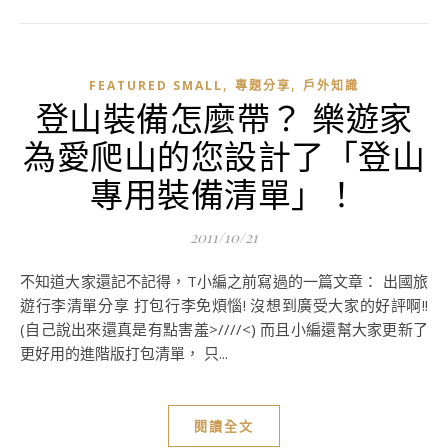
,
,
FEATURED SMALL
專題分享
戶外知識
登山裝備怎麼帶？ 樂遊家
為愛爬山的您設計了「登山
專用裝備清單」！
2011/10/21
不知道大家還記不記得，T小編之前寫過的一篇文章： 出國旅
遊行李清單分享 打包行李免煩惱! 沒想到廣受大家的好評啊!!
(自己說出來還真是有點害羞>////<) 而且小編還幫大家更新了
更好用的進階版打包清單， 只...
閱讀全文