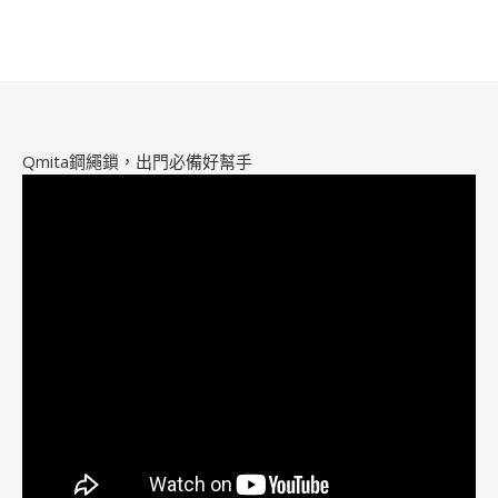
Qmita鋼繩鎖，出門必備好幫手