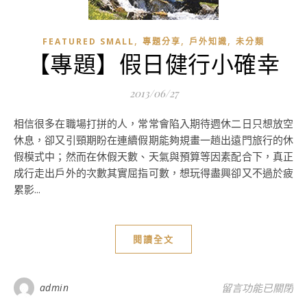
,
,
,
FEATURED SMALL
專題分享
戶外知識
未分類
【專題】假日健行小確幸
2013/06/27
相信很多在職場打拼的人，常常會陷入期待週休二日只想放空
休息，卻又引頸期盼在連續假期能夠規畫一趟出遠門旅行的休
假模式中；然而在休假天數、天氣與預算等因素配合下，真正
成行走出戶外的次數其實屈指可數，想玩得盡興卻又不過於疲
累影...
閱讀全文
在〈【專題】假日
admin
留言功能已關閉