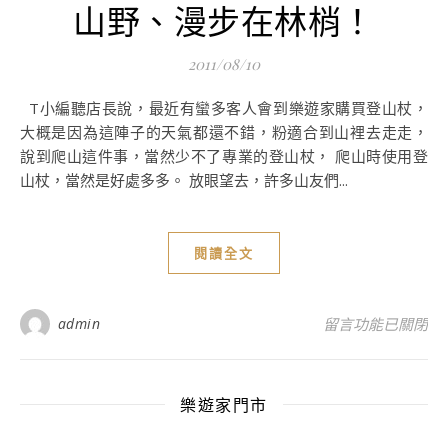
山野、漫步在林梢！
2011/08/10
T小編聽店長說，最近有蠻多客人會到樂遊家購買登山杖，
大概是因為這陣子的天氣都還不錯，粉適合到山裡去走走，
說到爬山這件事，當然少不了專業的登山杖， 爬山時使用登
山杖，當然是好處多多。 放眼望去，許多山友們...
閱讀全文
在〈選對登山杖，
admin
留言功能已關閉
樂遊家門市