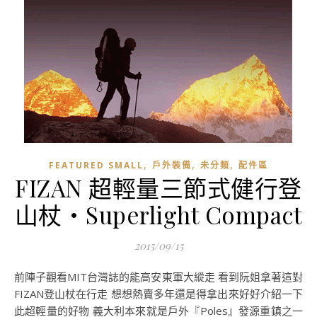
,
,
,
FEATURED SMALL
戶外裝備
未分類
配件區
FIZAN 超輕量三節式健行登
山杖・Superlight Compact
2015/09/15
前陣子觀看MIT台灣誌的能高安東軍大縱走 看到阮姐拿著這對
FIZAN登山杖在行走 想想熱賣多年還是得拿出來好好介紹一下
此超輕量的好物 義大利本來就是戶外『Poles』發源重鎮之一