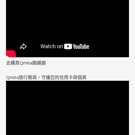
去購買Qmita鋼繩鎖
Qmita旅行需袋，守護您的信用卡與個資