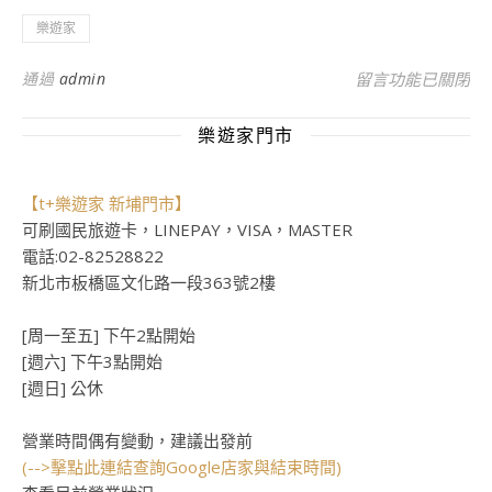
樂遊家
在〈台新銀行信用
通過
admin
留言功能已關閉
樂遊家門市
【t+樂遊家 新埔門市】
可刷國民旅遊卡，LINEPAY，VISA，MASTER
電話:02-82528822
新北市板橋區文化路一段363號2樓
[周一至五] 下午2點開始
[週六] 下午3點開始
[週日] 公休
營業時間偶有變動，建議出發前
(-->擊點此連結查詢Google店家與結束時間)