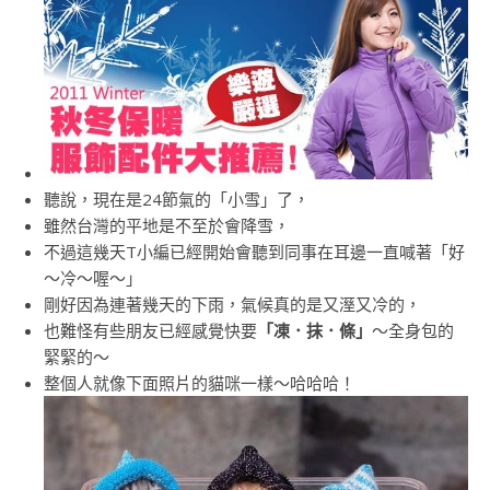
聽說，現在是24節氣的「小雪」了，
雖然台灣的平地是不至於會降雪，
不過這幾天T小編已經開始會聽到同事在耳邊一直喊著「好
～冷～喔～」
剛好因為連著幾天的下雨，氣候真的是又溼又冷的，
也難怪有些朋友已經感覺快要
「凍．抹．條」
～全身包的
緊緊的～
整個人就像下面照片的貓咪一樣～哈哈哈！