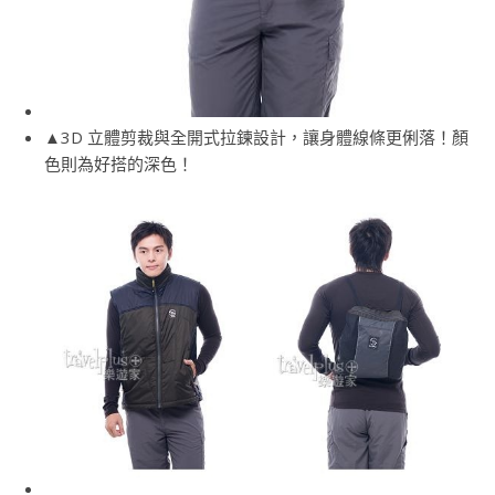
▲3D 立體剪裁與全開式拉鍊設計，讓身體線條更俐落！顏
色則為好搭的深色！