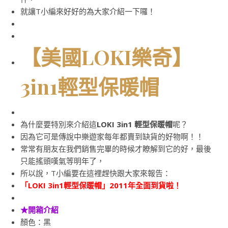
就讓T小編來好好的為大家介紹一下囉！
【美國LOKI樂奇】
3in1輕型保暖帽
為什麼要特別來介紹這
LOKI 3in1 輕型保暖帽
呢？
因為它可是傳說中樂遊家每年都賣到缺貨的好物啊！！
常常有朋友在我們銷售完畢的時候才瞭解到它的好，最後
只能搖頭嘆氣等明年了，
所以說，T小編要在這裡趕快跟大家來報告：
「LOKI 3in1輕型保暖帽」2011年全面到貨啦！
★開箱介紹
顏色：黑