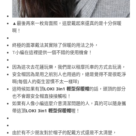
▲最後再來一枚背面照，這麼戴起來還真的是十分保暖
啊！
終極的面罩戴法其實除了保暖的用法之外，
T小編在這裡提供一個不錯的使用機會！
因為這次去花蓮玩樂，我們是以租摩托車的方式去玩滴，
安全帽因為是用之前別人也用過的，總是覺得不是很乾淨
啊(每個人的衛生習慣不太一樣咩)
這時候如果有頂
LOKI 3in1 輕型保暖帽
的話，頭頂的部分
也不會跟安全帽直接接觸啦！
如果有人像小編這麼介意清潔問題的人，真的可以隨身攜
帶這頂
LOKI 3in1 輕型保暖帽
喔！
由於有不少朋友對於帽子的配戴方式還是不太清楚，