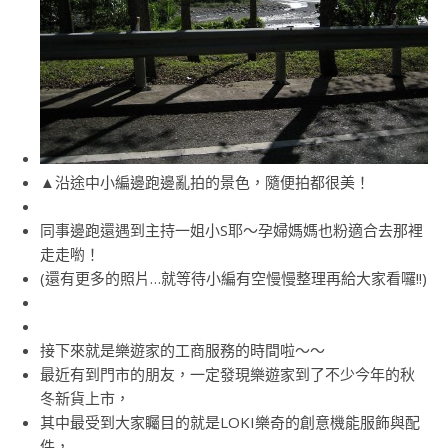
▲沿途中小編邊跑邊亂拍的景色，隨便拍都很美！
同事邊跑還遇到主持一姐小S耶～孕婦媽媽也粉適合去那裡
走走喲！
(還有更多的照片…就等待小編有空慢慢整理再給大家看囉!!)
接下來就是樂遊家的工商服務的時間啦～～
最近有到門市的朋友，一定發現樂遊家到了不少今年的秋
冬新貨上市，
其中最受到大家矚目的就是LOKI樂奇的創意機能服飾與配
件，