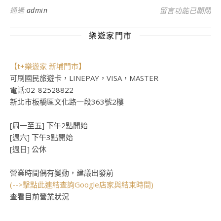
在〈【美國LOKI
通過
admin
留言功能已關閉
樂遊家門市
【t+樂遊家 新埔門市】
可刷國民旅遊卡，LINEPAY，VISA，MASTER
電話:02-82528822
新北市板橋區文化路一段363號2樓
[周一至五] 下午2點開始
[週六] 下午3點開始
[週日] 公休
營業時間偶有變動，建議出發前
(-->擊點此連結查詢Google店家與結束時間)
查看目前營業狀況