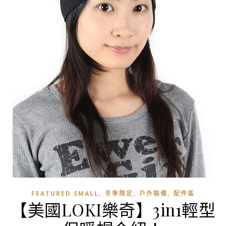
,
,
,
FEATURED SMALL
冬季限定
戶外裝備
配件區
【美國LOKI樂奇】3in1輕型