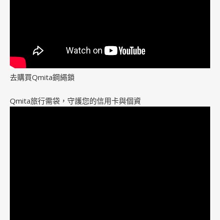
去購買Qmita鋼繩鎖
Qmita旅行需袋，守護您的信用卡與個資