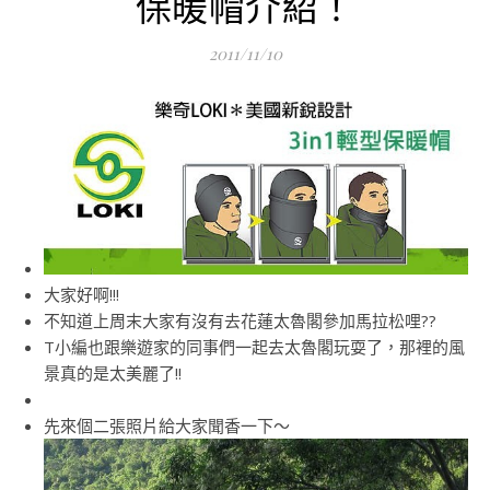
保暖帽介紹！
2011/11/10
大家好啊!!!
不知道上周末大家有沒有去花蓮太魯閣參加馬拉松哩??
T小編也跟樂遊家的同事們一起去太魯閣玩耍了，那裡的風
景真的是太美麗了!!
先來個二張照片給大家聞香一下～