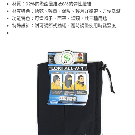
材質：92%的聚酯纖維及8%的彈性纖維
材質特色：快乾、輕量、保暖、輕薄好攜帶、方便洗滌
功能特色：可當帽子、面罩、護頸，共三種用途
特殊設計：附可調節式抽繩，隨時調整使用時鬆緊度