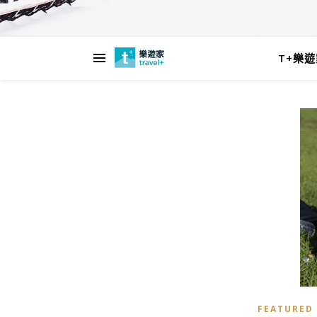
T+樂
FEATURED