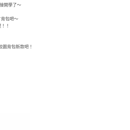
接開學了～
？
T背包吧～
喔！！
T校園背包新款吧！