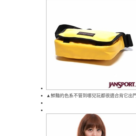
▲鮮豔的色系不管到哪兒玩都很適合背它出門啦