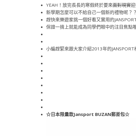
YEAH！放完長長的寒假終於要來
面對現實
迎
新學期怎麼可以不給自己一個新的禮物呢？
趕快來樂遊家挑一個好看又實用的JANSPOR
保證一揹上就能成為同學們眼中的注目焦點
小編趕緊來跟大家介紹2013年的JANSPOR
☆
日本限量款Jansport BUZAN郵差包
☆