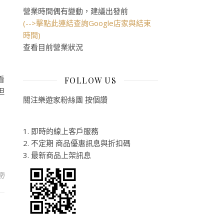
營業時間偶有變動，建議出發前
(-->擊點此連結查詢Google店家與結束
時間)
查看目前營業狀況
看
FOLLOW US
但
關注樂遊家粉絲團 按個讚
1. 即時的線上客戶服務
2. 不定期 商品優惠訊息與折扣碼
3. 最新商品上架訊息
雙完美的戶外鞋：2014夏季TEVA新款涼鞋介紹〉中
閉