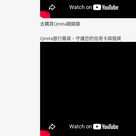
去購買Qmita鋼繩鎖
Qmita旅行需袋，守護您的信用卡與個資