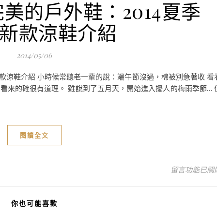
美的戶外鞋：2014夏季
VA新款涼鞋介紹
2014/05/06
A新款涼鞋介紹 小時候常聽老一輩的說：端午節沒過，棉被別急著收 看
看來的確很有道理。 雖說到了五月天，開始進入擾人的梅雨季節… 
閱讀全文
在〈如何選購一
留言功能已關
你也可能喜歡