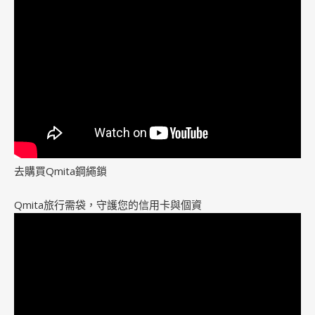
去購買Qmita鋼繩鎖
Qmita旅行需袋，守護您的信用卡與個資