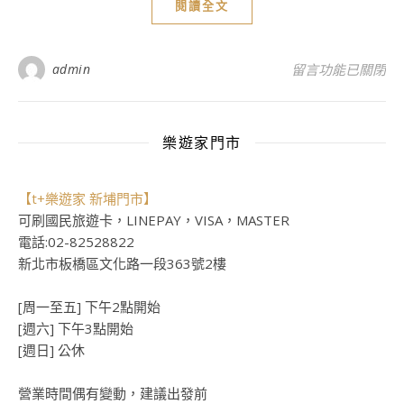
閱讀全文
在〈[影音介紹]Tato
admin
留言功能已關閉
樂遊家門市
【t+樂遊家 新埔門市】
可刷國民旅遊卡，LINEPAY，VISA，MASTER
電話:02-82528822
新北市板橋區文化路一段363號2樓
[周一至五] 下午2點開始
[週六] 下午3點開始
[週日] 公休
營業時間偶有變動，建議出發前