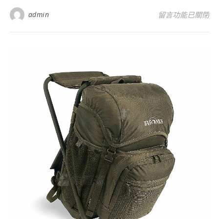
在〈Tatonka Sque
admin
留言功能已關閉