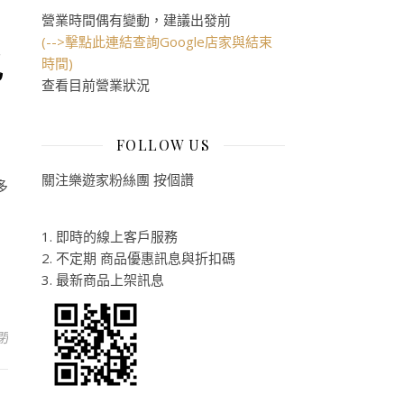
營業時間偶有變動，建議出發前
(-->擊點此連結查詢Google店家與結束
也
時間)
查看目前營業狀況
FOLLOW US
關注樂遊家粉絲團 按個讚
多
1. 即時的線上客戶服務
2. 不定期 商品優惠訊息與折扣碼
3. 最新商品上架訊息
外涼鞋大賞(五)]KEEN女鞋、童鞋也來報到囉!!〉中
閉