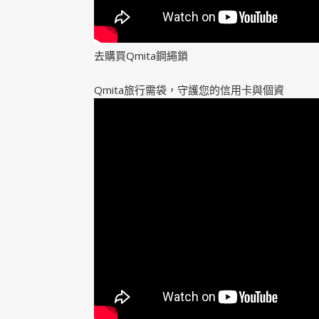
去購買Qmita鋼繩鎖
Qmita旅行需袋，守護您的信用卡與個資