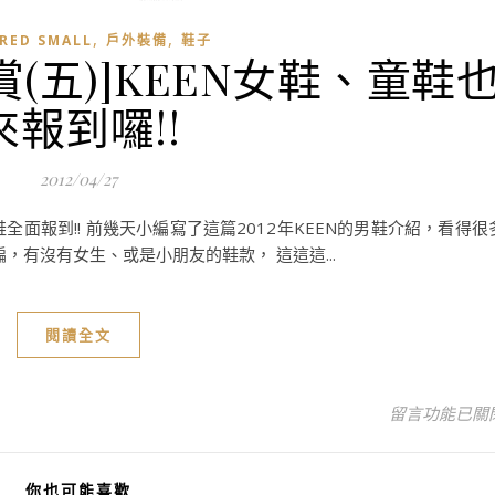
,
,
RED SMALL
戶外裝備
鞋子
賞(五)]KEEN女鞋、童鞋
來報到囉!!
2012/04/27
鞋全面報到!! 前幾天小編寫了這篇2012年KEEN的男鞋介紹，看得很
，有沒有女生、或是小朋友的鞋款， 這這這...
閱讀全文
在〈[2012戶
留言功能已關
你也可能喜歡