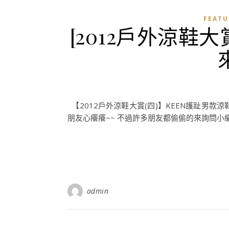
FEATU
[2012戶外涼鞋大
【2012戶外涼鞋大賞(四)】KEEN護趾男款涼
朋友心癢癢~~ 不過許多朋友都偷偷的來詢問小編
admin