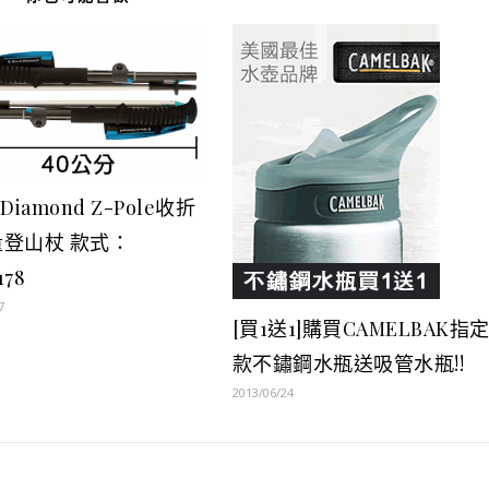
k Diamond Z-Pole收折
登山杖 款式：
178
7
[買1送1]購買CAMELBAK指
款不鏽鋼水瓶送吸管水瓶!!
2013/06/24