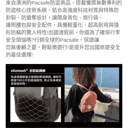
來自澳洲的Pacsafe防盜商品，搭載獲獎無數專利的
防盜核心技術系統，結合高強度科技材質與特殊防
割裂、防搶奪設計，讓隨身背包、旅行袋、
護照腰包與安全配件，具備輕量化、超高耐用與隱
形防竊的驚人特性!出國渡假前，你還為了確保行李
安全煩惱嗎?行銷全球的Pacsafe，保證讓
您無後顧之憂，輕鬆樂遊行!是提升您出國旅遊安全
的最佳選擇!