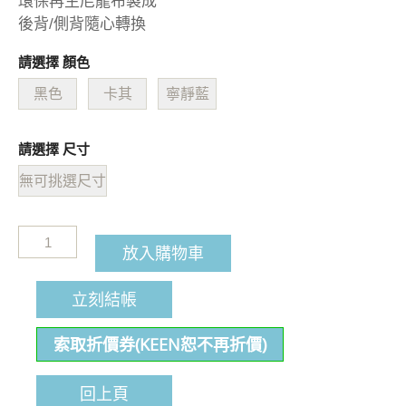
環保再生尼龍布製成
後背/側背隨心轉換
請選擇 顏色
黑色
卡其
寧靜藍
請選擇 尺寸
無可挑選尺寸
放入購物車
立刻結帳
索取折價券(KEEN恕不再折價)
回上頁