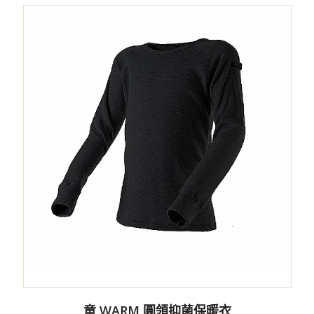
童 WARM 圓領抑菌保暖衣