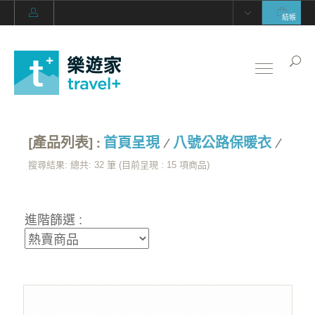
結帳
[產品列表] :
首頁呈現
/
八號公路保暖衣
/
搜尋結果: 總共: 32 筆 (目前呈現 :
15
項商品)
進階篩選 :