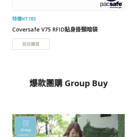
特價NT:783
特
Coversafe V75 RFID貼身掛頸暗袋
前往購買
爆款團購 Group Buy
20 Aug