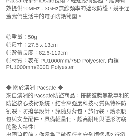
Pacsafe的RFIDsafe技術，經過技術認證，能夠有
效提供10MHz - 3GHz無線頻率的遮蔽防護，幾乎涵
蓋我們生活中的電子防護範圍。
◎重量：50g
◎尺寸：27.5 x 13cm
◎背帶長度：82.6-119cm
◎材質：表布 PU1000mm/75D Polyester, 內裡
PU1000mm/200D Polyester
◆ 關於澳洲 Pacsafe ◆
來自澳洲的Pacsafe防盜商品，搭載獲獎無數專利的
防盜核心技術系統，結合高強度科技材質與特殊防
割裂、防搶奪設計，讓隨身背包，旅行袋，護照腰
包與安全配件，具備輕量化、超高耐用與隱形防竊
的驚人特性!
出國渡假前，你還為了確保行李安全煩惱嗎? 行銷