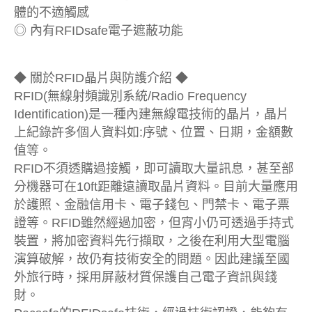
體的不適觸感
◎ 內有RFIDsafe電子遮蔽功能
◆ 關於RFID晶片與防護介紹 ◆
RFID(無線射頻識別系統/Radio Frequency
Identification)是一種內建無線電技術的晶片，晶片
上紀錄許多個人資料如:序號、位置、日期，金額數
值等。
RFID不須透購過接觸，即可讀取大量訊息，甚至部
分機器可在10ft距離遠讀取晶片資料。目前大量應用
於護照、金融信用卡、電子錢包、門禁卡、電子票
證等。RFID雖然經過加密，但宵小仍可透過手持式
裝置，將加密資料先行擷取，之後在利用大型電腦
演算破解，故仍有技術安全的問題。因此建議至國
外旅行時，採用屏蔽材質保護自己電子資訊與錢
財。