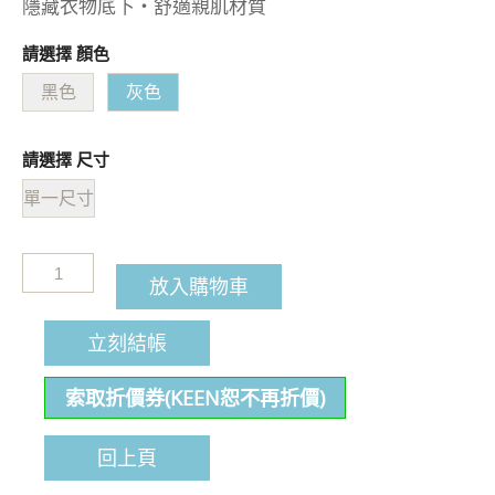
隱藏衣物底下・舒適親肌材質
請選擇 顏色
黑色
灰色
請選擇 尺寸
單一尺寸
放入購物車
立刻結帳
索取折價券(KEEN恕不再折價)
回上頁