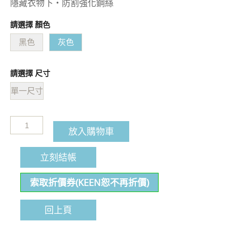
隱藏衣物下・防割強化鋼絲
請選擇 顏色
黑色
灰色
請選擇 尺寸
單一尺寸
放入購物車
立刻結帳
索取折價券(KEEN恕不再折價)
回上頁