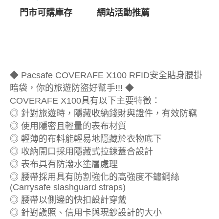
門市可購庫存
網站活動推薦
◆ Pacsafe COVERAFE X100 RFID安全貼身腰掛
暗袋，你的旅遊防盜好幫手!!! ◆
COVERAFE X100具有以下主要特徵：
◎ 針對旅遊時，隱藏收納錢財與證件，有效防竊
◎ 使用隱密且輕量的表布材質
◎ 輕薄的布料能輕易地隱藏於衣物底下
◎ 收納開口採用隱藏式拉鍊蓋合設計
◎ 表布具有防潑水塗層處理
◎ 腰帶採用具有防割強化的高強度不鏽鋼絲
(Carrysafe slashguard straps)
◎ 腰帶以側邊的快扣設計穿戴
◎ 針對護照、信用卡與現鈔設計的大小