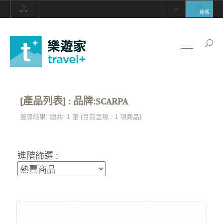
結帳
[產品列表] : 品牌:SCARPA
搜尋結果: 總共: 1 筆 (目前呈現 :
1
項商品)
進階篩選 :