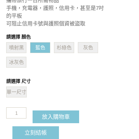
攜帶旅行一日所需物品
手機，充電器，護照，信用卡，甚至是7吋
的平板
可阻止信用卡號與護照個資被盜取
請選擇 顏色
噴射黑
藍色
杉綠色
灰色
冰灰色
請選擇 尺寸
單一尺寸
放入購物車
立刻結帳