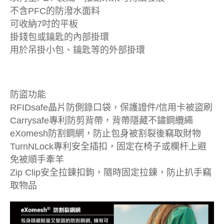
不含PFC的防潑水面料
可收納7吋的平板
掛錢包或鑰匙的內部掛環
用於吊掛小包、鑰匙等的外部掛環
防盜功能
RFIDsafe晶片防側錄口袋，保護證件/信用卡被盜刷
Carrysafe專利防剪背帶，背帶隱藏不鏽鋼纜繩
eXomesh防割鋼網，防止包身被割裂後竊取財物
TurnNLock專利安全插扣，固定在椅子或欄杆上避
免被順手牽羊
Zip Clip安全拉鍊扣鉤，隨時固定拉鍊，防止扒手竊
取物品