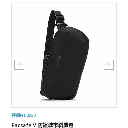
特價NT:3238
特
Pacsafe V 防盜城市斜肩包