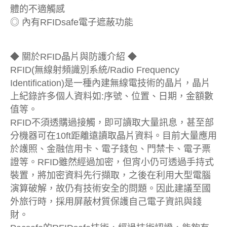
體的不適觸感
◎ 內有RFIDsafe電子遮蔽功能
◆ 關於RFID晶片與防護介紹 ◆
RFID(無線射頻識別系統/Radio Frequency
Identification)是一種內建無線電技術的晶片，晶片
上紀錄許多個人資料如:序號、位置、日期，金額數
值等。
RFID不須透購過接觸，即可讀取大量訊息，甚至部
分機器可在10ft距離遠讀取晶片資料。目前大量應用
於護照、金融信用卡、電子錢包、門禁卡、電子票
證等。RFID雖然經過加密，但宵小仍可透過手持式
裝置，將加密資料先行擷取，之後在利用大型電腦
演算破解，故仍有技術安全的問題。因此建議至國
外旅行時，採用屏蔽材質保護自己電子資訊與錢
財。