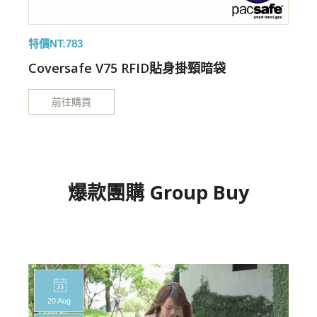
特價NT:783
特
Coversafe V75 RFID貼身掛頸暗袋
前往購買
爆款團購 Group Buy
20 Aug