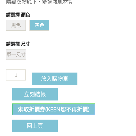
隱藏衣物底下・舒適親肌材質
請選擇 顏色
黑色
灰色
請選擇 尺寸
單一尺寸
放入購物車
立刻結帳
索取折價券(KEEN恕不再折價)
回上頁