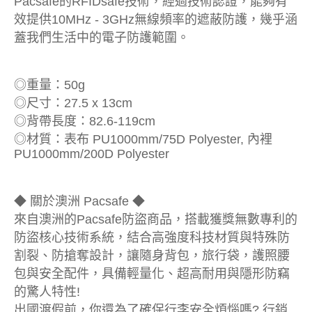
Pacsafe的RFIDsafe技術，經過技術認證，能夠有
效提供10MHz - 3GHz無線頻率的遮蔽防護，幾乎涵
蓋我們生活中的電子防護範圍。
◎重量：50g
◎尺寸：27.5 x 13cm
◎背帶長度：82.6-119cm
◎材質：表布 PU1000mm/75D Polyester, 內裡
PU1000mm/200D Polyester
◆ 關於澳洲 Pacsafe ◆
來自澳洲的Pacsafe防盜商品，搭載獲獎無數專利的
防盜核心技術系統，結合高強度科技材質與特殊防
割裂、防搶奪設計，讓隨身背包，旅行袋，護照腰
包與安全配件，具備輕量化、超高耐用與隱形防竊
的驚人特性!
出國渡假前，你還為了確保行李安全煩惱嗎? 行銷