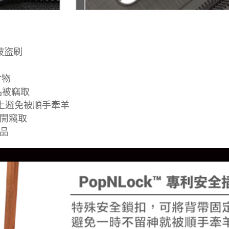
被盜刷
財物
品被竊取
杆上避免被順手牽羊
打開竊取
品