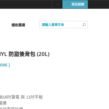
前往結帳
爆款團購
ONYL 防盜後背包 (20L)
086 )
16吋筆電 與 11吋平板
選擇