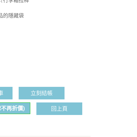
於行李箱拉桿
品的隱藏袋
車
立刻結帳
恕不再折價)
回上頁