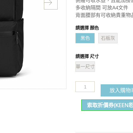
側邊可收水壺，且能加掛
多收納隔間 可放A4文件
背面腰部有可收納貴重物
請選擇 顏色
黑色
石板灰
請選擇 尺寸
單一尺寸
放入購物
索取折價券(KEEN