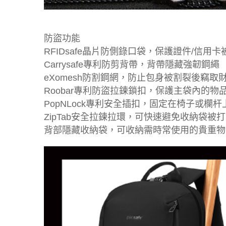
防盜功能
RFIDsafe晶片防側錄口袋，保護證件/信用卡
Carrysafe專利防剪背帶，背帶隱藏強韌鋼繩
eXomesh防割鋼網，防止包身被割裂後竊取
Roobar專利防盜拉鍊鎖扣，保護主袋內的物
PopNLock專利安全插扣，固定在椅子或欄
ZipTab安全拉鍊拉環，可快速避免收納袋被
背部隱藏收納袋，可收納需時常使用的貴重物