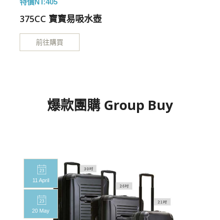
特價NT:405
特
375CC 寶寶易吸水壺
前往購買
爆款團購 Group Buy
11 April
20 May