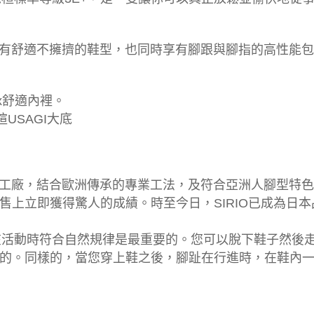
，擁有舒適不擁擠的鞋型，也同時享有腳跟與腳指的高性能
ex舒適內裡。
楦USAGI大底
發製造工廠，結合歐洲傳承的專業工法，及符合亞洲人腳型
售上立即獲得驚人的成績。時至今日，SIRIO已成為日
」！讓身體在活動時符合自然規律是最重要的。您可以脫下鞋子
的。同樣的，當您穿上鞋之後，腳趾在行進時，在鞋內