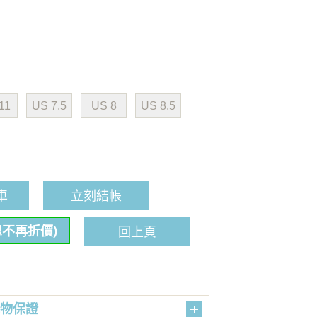
11
US 7.5
US 8
US 8.5
車
立刻結帳
恕不再折價)
回上頁
購物保證