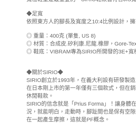
◆足寬
依照東方人的腳長及寬度之10:4比例設計
◎ 重量：400克 (單隻, US 8)
◎ 材質：合成皮.矽利康.尼龍.橡膠，Gore-T
◎ 鞋底：VIBRAM專為SIRIO所開發的3E+寬
◆關於SIRIO◆
SIRIO創立於1993年，在義大利設有研
在日本剛上市的第一年僅有三個款式，但在銷
休閒鞋款。
SIRIO的信念就是「Prius Forma
況，就能明白，走動時，腳趾間也是保有空隙
在一起產生摩擦，這就是PF概念。