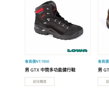
會員價NT:7650
會員價N
鞋(6.5-
男 GTX 中筒多功能健行鞋
男 G
前往購買