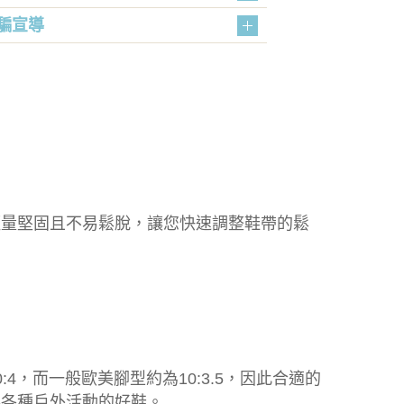
騙宣導
輕量堅固且不易鬆脫，讓您快速調整鞋帶的鬆
，而一般歐美腳型約為10:3.5，因此合適的
事各種戶外活動的好鞋。