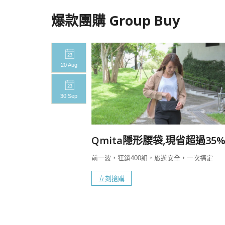
爆款團購 Group Buy
20 Aug
30 Sep
Qmita隱形腰袋,現省超過35
前一波，狂銷400組，旅遊安全，一次搞定
現省超過
立刻搶購
台灣設計頂規高