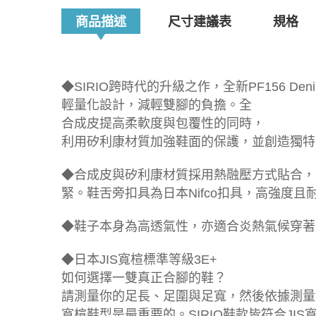
商品描述
尺寸建議表
規格
◆SIRIO跨時代的升級之作，全新PF156 De
輕量化設計，減輕雙腳的負擔。全
合成皮提高柔軟度與包覆性的同時，
利用矽利康材質加強鞋面的保護，並創造獨特
◆合成皮與矽利康材質採用熱融壓方式貼合，
緊。鞋舌旁扣具為日本Nifco扣具，高強度
◆鞋子本身為高透氣性，亦適合炎熱氣候穿著
◆日本JIS寬楦標準等級3E+
如何選擇一雙真正合腳的鞋？
請測量你的足長、足圍與足寬，然後依據測量結
寬楦鞋型是最重要的。SIRIO鞋款皆符合J