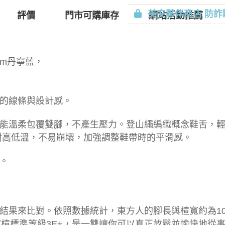
評價
門市可購庫存
美安夥伴商店 防詐
網站活動推薦
nim丹寧藍，
的線條與設計感。
能溫柔包覆雙腳，不產生壓力。登山繩編織概念鞋舌，
且耐高低溫，不易崩壞，加強調整鞋帶時的平滑感。
。
果來比對。依照數據統計，東方人的腳長與楦寬約為10:4
IS寬楦標準等級3E+，是一雙讓你可以真正放鬆並愉快地從