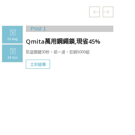
01 Aug
Qmita萬用鋼繩鎖,現省45%
防盜關鍵30秒，前一波，狂銷5000組
24 Oct
立刻搶購