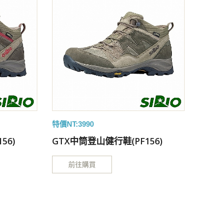
特價NT:3990
特價NT
56)
GTX中筒登山健行鞋(PF156)
GTX
前往購買