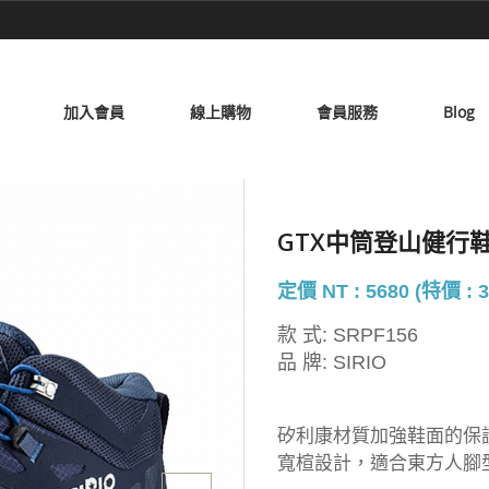
加入會員
線上購物
會員服務
Blog
GTX中筒登山健行鞋(
定價 NT : 5680 (特價 : 3
款 式:
SRPF156
品 牌:
SIRIO
矽利康材質加強鞋面的保
寬楦設計，適合東方人腳