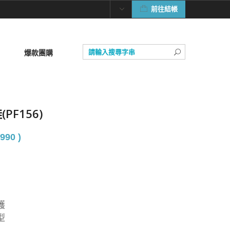
前往結帳
爆款團購
PF156)
990 )
護
型