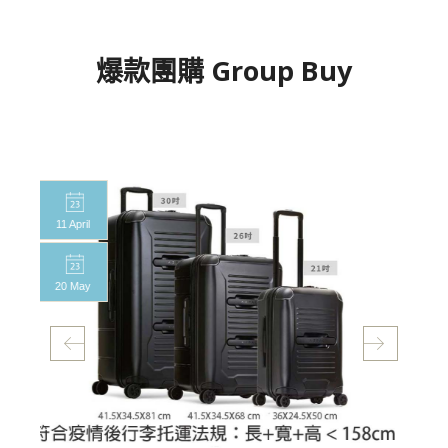
爆款團購 Group Buy
Qmita萬用鋼繩鎖,現省45%
01 Aug
防盜關鍵30秒，前一波，狂銷5000組
24 Oct
立刻搶購