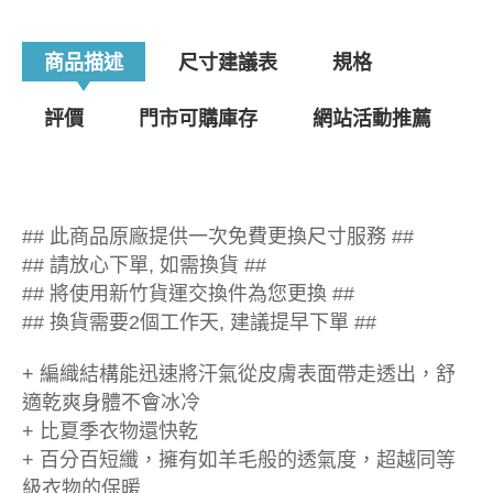
商品描述
尺寸建議表
規格
評價
門市可購庫存
網站活動推薦
## 此商品原廠提供一次免費更換尺寸服務 ##
## 請放心下單, 如需換貨 ##
## 將使用新竹貨運交換件為您更換 ##
## 換貨需要2個工作天, 建議提早下單 ##
+ 編織結構能迅速將汗氣從皮膚表面帶走透出，舒
適乾爽身體不會冰冷
+ 比夏季衣物還快乾
+ 百分百短纖，擁有如羊毛般的透氣度，超越同等
級衣物的保暖