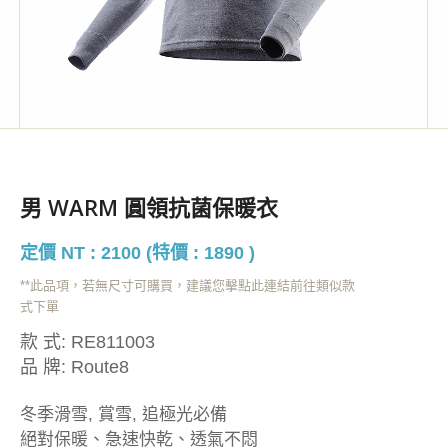
男 WARM 圓領抗菌保暖衣
定價 NT : 2100 (特價 : 1890 )
**此品項，若無尺寸可購買，建議您擊點此連結前往類似款
式下單
款 式:
RE811003
品 牌:
Route8
冬季滑雪, 賞雪, 追極光必備
絕對保暖、急速快乾、透氣不悶