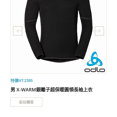
特價NT:1665
特
男 銀纖維長袖保暖排汗內衣
前往購買