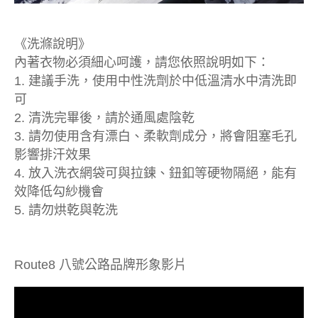
《洗滌說明》
內著衣物必須細心呵護，請您依照說明如下：
1. 建議手洗，使用中性洗劑於中低溫清水中清洗即
可
2. 清洗完畢後，請於通風處陰乾
3. 請勿使用含有漂白、柔軟劑成分，將會阻塞毛孔
影響排汗效果
4. 放入洗衣網袋可與拉鍊、鈕釦等硬物隔絕，能有
效降低勾紗機會
5. 請勿烘乾與乾洗
Route8 八號公路品牌形象影片