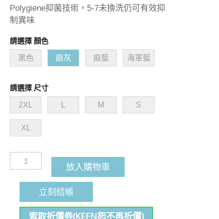
Polygiene抑菌技術，5-7未換洗仍可有效抑
制異味
請選擇 顏色
黑色
麻灰
麻藍
海軍藍
請選擇 尺寸
2XL
L
M
S
XL
放入購物車
立刻結帳
索取折價券(KEEN恕不再折價)