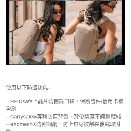
使用以下防盜功能–
– RFIDsafe™晶片防側錄口袋，保護證件/信用卡被
盜刷
– Carrysafe®專利防剪背帶，背帶隱藏不鏽鋼纜繩
– eXomesh®防割鋼網，防止包身被割裂後竊取財